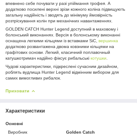
впевнено себе почувати у разі упіймання трофея. А
додатково посилені верхні зрізи кожного коліна підвищують
загальну надійність і зводять до мінімуму ймовірність
розтріскування колін при механічних навантаженнях.
GOLDEN CATCH Hunter Legend доступний в маховому і
болонський виконаннях. Версія в болонському виконанні
оснащена легкими кільцями із вставками SiC,
вершинка
додатково розвантажена двома ковзними кільцями на
графітових основи. Легкий, класичний поплавочный
катушкотримач надійно фіксує рибальські
котушки
.
Чудові характеристики, підкреслені сучасним дизайном,
роблять вудлища Hunter Legend відмінним вибором для
самих вимогливих рибалок.
Приховати
Характеристики
Основні
Виробник
Golden Catch