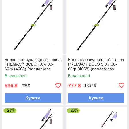
Болонське вудлище з/к Feima
Болонське вудлище з/к Feima
PREMACY BOLO 4.0м 30-
PREMACY BOLO 5.0м 30-
60гр (4068) (поплавкова
60гр (4068) (поплавкова
вудка)
вудка)
В наявності
В наявності
536
777
₴
₴
786 ₴
1 027 ₴
Купити
Купити
–21%
–20%