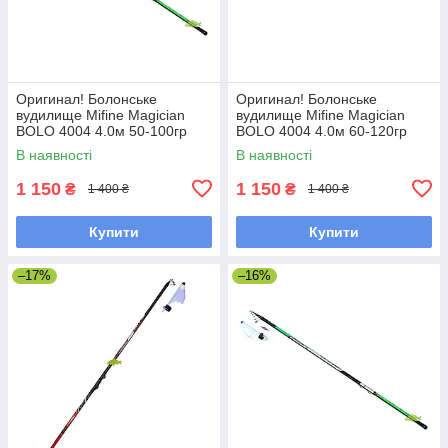
Оригинал! Болонське
Оригинал! Болонське
вудилище Mifine Magician
вудилище Mifine Magician
BOLO 4004 4.0м 50-100гр
BOLO 4004 4.0м 60-120гр
(10319), вудилище під
(402), вудилище під боковий
В наявності
В наявності
боковий кивок
кивок
1 150
1 150
₴
₴
1 400 ₴
1 400 ₴
Купити
Купити
–17%
–16%