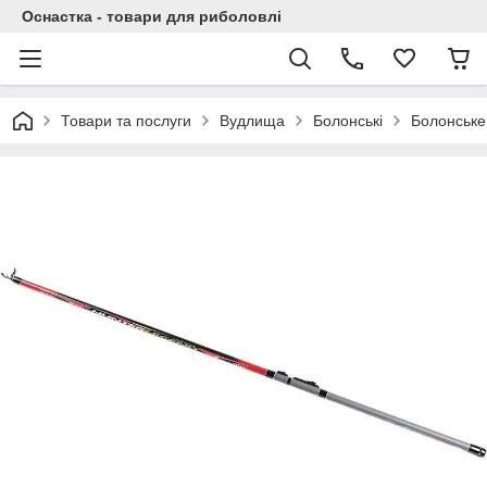
Оснастка - товари для риболовлі
Товари та послуги
Вудлища
Болонські
Болонське