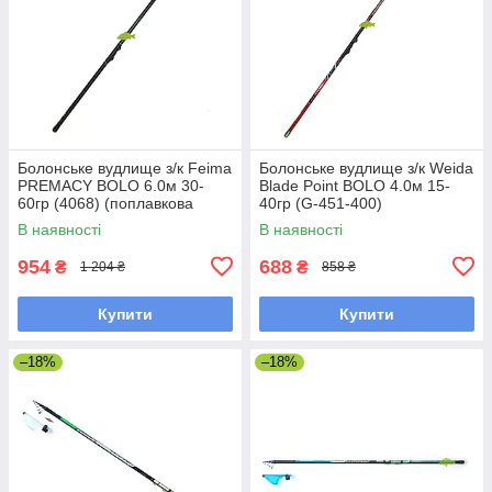
Болонське вудлище з/к Feima
Болонське вудлище з/к Weida
PREMACY BOLO 6.0м 30-
Blade Point BOLO 4.0м 15-
60гр (4068) (поплавкова
40гр (G-451-400)
вудка)
(поплавкова вудка)
В наявності
В наявності
954
688
₴
₴
1 204 ₴
858 ₴
Купити
Купити
–18%
–18%