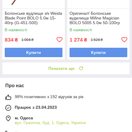
Болонське вудлище з/к Weida
Оригинал! Болонське
Blade Point BOLO 5.0м 15-
вудилище Mifine Magician
40гр (G-451-500)
BOLO 5005 5.0м 50-100гр
(поплавкова вудка)
(10319), вудилище під
В наявності
В наявності
боковий кивок
834
1 274
₴
₴
1 004 ₴
1 524 ₴
Купити
Купити
Показати ще
Про нас
98% позитивних з 192 відгуків за рік
Працює з 23.04.2023
м. Одеса
вул. Гранітна, буд. 1, Одеса, Україна