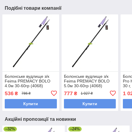
Подібні товари компанії
Болонське вудлище з/к
Болонське вудлище з/к
Боло
Feima PREMACY BOLO
Feima PREMACY BOLO
Pro 
4.0м 30-60гр (4068)
5.0м 30-60гр (4068)
30 г
(поплавкова вудка)
(поплавкова вудка)
з кі
536
777
1 0
₴
₴
786 ₴
1 027 ₴
Купити
Купити
Акційні пропозиції та новинки
–32%
–24%