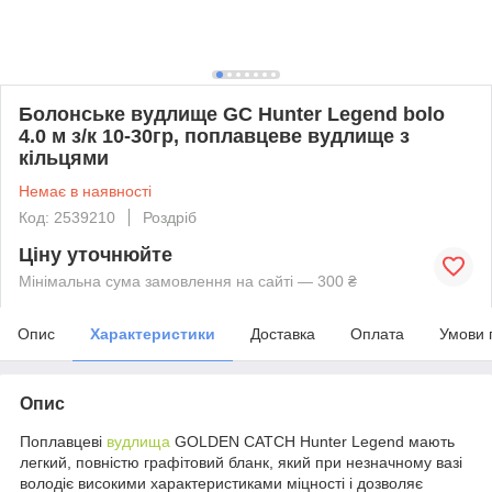
Болонське вудлище GC Hunter Legend bolo
4.0 м з/к 10-30гр, поплавцеве вудлище з
кільцями
Немає в наявності
Код: 2539210
Роздріб
Ціну уточнюйте
Мінімальна сума замовлення на сайті — 300 ₴
Опис
Характеристики
Доставка
Оплата
Умови 
Опис
Поплавцеві
вудлища
GOLDEN CATCH Hunter Legend мають
легкий, повністю графітовий бланк, який при незначному вазі
володіє високими характеристиками міцності і дозволяє